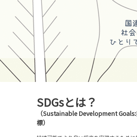
SDGsとは？
（Sustainable Development G
標）