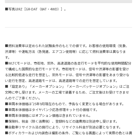
■写真はRZ［GR-DAT（8AT・4WD）］。
■燃料消費率は定められた試験条件のもとでの値です。お客様の使用環境（気象、
渋滞等）や運転方法（急発進、エアコン使用等）に応じて燃料消費率は異なりま
す。
■WLTCモードは、市街地、郊外、高速道路の各走行モードを平均的な使用時間配分
で構成した国際的な走行モードです。市街地モードは、信号や渋滞等の影響を受け
る比較的低速な走行を想定し、郊外モードは、信号や渋滞等の影響をあまり受けな
い走行を想定、高速道路モードは、高速道路等での走行を想定しています。
■「設定あり」「メーカーオプション」「メーカーパッケージオプション」はご注
文時に申し受けます。メーカーの工場で装着するため、ご注文後はお受けできませ
んのでご了承ください。
■車両本体価格は'25年9月現在のもので、予告なく変更となる場合があります。
■車両本体価格はタイヤパンク応急修理キット付の価格です。
■車両本体価格にはオプション価格は含まれていません。
■保険料、税金（除く消費税）、登録料などの諸費用は別途申し受けます。
■自動車リサイクル法の施行により、リサイクル料金が別途必要となります。
■ボディカラーおよび内装色は撮影の条件、ご覧になる画面によって実際の色とは異