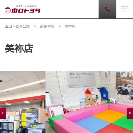
山口トヨタ公式
店舗情報
美祢店
美祢店