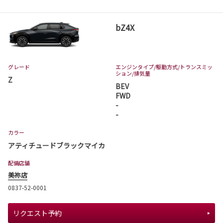
bZ4X
グレード
エンジンタイプ
/駆動方式/
トランスミッ
ション
/排気量
Z
BEV
FWD
-
-
カラー
アティチュードブラックマイカ
配備店舗
美祢店
0837-52-0001
リクエスト予約