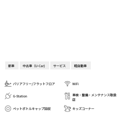
新車
中古車（U-Car)
サービス
軽自動車
バリアフリー/フラットフロア
WiFi
車検・整備・メンテナンス取扱
G-Station
店
ペットボトルキャップ回収
キッズコーナー