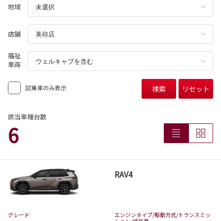
地域
店舗
福祉
車両
試乗車のみ表示
検索
リセット
該当車種台数
6
RAV4
グレード
エンジンタイプ
/駆動方式/
トランスミッ