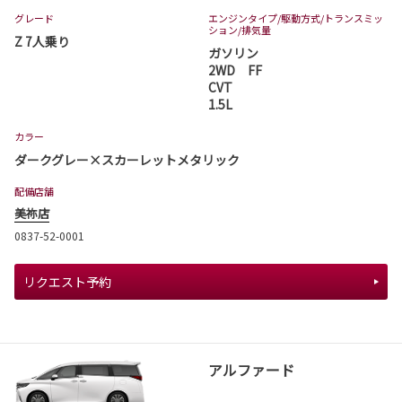
グレード
エンジンタイプ
/駆動方式/
トランスミッ
ション
/排気量
Z 7人乗り
ガソリン
2WD FF
CVT
1.5L
カラー
ダークグレー×スカーレットメタリック
配備店舗
美祢店
0837-52-0001
リクエスト予約
アルファード