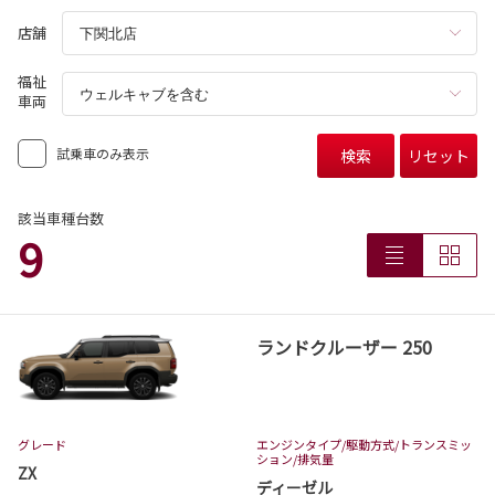
店舗
福祉
車両
試乗車のみ表示
検索
リセット
該当車種台数
9
ランドクルーザー 250
グレード
エンジンタイプ
/駆動方式/
トランスミッ
ション
/排気量
ZX
ディーゼル