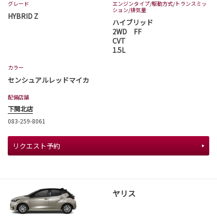
グレード
エンジンタイプ
/駆動方式/
トランスミッ
ション
/排気量
HYBRID Z
ハイブリッド
2WD FF
CVT
1.5L
カラー
センシュアルレッドマイカ
配備店舗
下関北店
083-259-8061
リクエスト予約
ヤリス