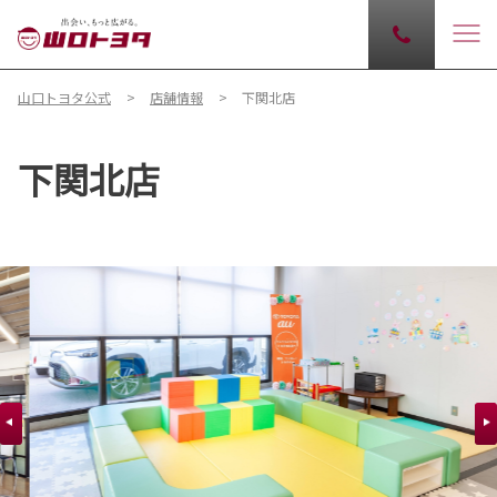
山口トヨタ公式
店舗情報
下関北店
下関北店