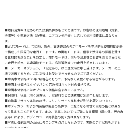
■燃料消費率は定められた試験条件のもとでの値です。お客様の使用環境（気象、
渋滞等）や運転方法（急発進、エアコン使用等）に応じて燃料消費率は異なりま
す。
■WLTCモードは、市街地、郊外、高速道路の各走行モードを平均的な使用時間配分
で構成した国際的な走行モードです。市街地モードは、信号や渋滞等の影響を受け
る比較的低速な走行を想定し、郊外モードは、信号や渋滞等の影響をあまり受けな
い走行を想定、高速道路モードは、高速道路等での走行を想定しています。
■「メーカーオプション」「設定あり」はご注文時に申し受けます。メーカーの工
場で装着するため、ご注文後はお受けできませんのでご了承ください。
■車両本体価格は'25年7月現在のもので、予告なく変更となる場合があります。
■車両本体価格はタイヤパンク応急修理キット付の価格です。
■車両本体価格にはオプション価格は含まれていません。
■保険料、税金（除く消費税）、登録料などの諸費用は別途申し受けます。
■自動車リサイクル法の施行により、リサイクル料金が別途必要となります。
■ボディカラーおよび内装色は撮影の条件や、ご覧になる環境で実際の色とは異な
って見えることがあります。また、実車においてもご覧になる環境（屋内外、光の角
度等）により、ボディカラーや内装色の見え方は異なります。
■写真は機能説明のために各ランプを点灯したものです。実際の走行状態を示すも
のではありません。