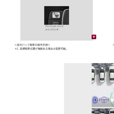
+
＜並列バック駐車の操作手順＞
＊1. 目標駐車位置が複数ある場合は変更可能。