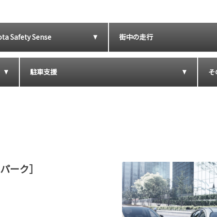
ta Safety Sense
街中の走行
駐車支援
そ
 パーク］