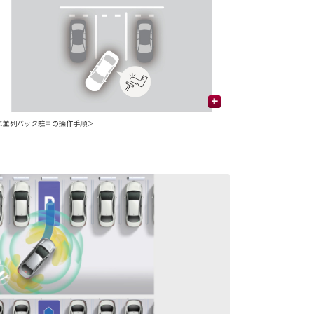
+
＜並列バック駐車の操作手順＞