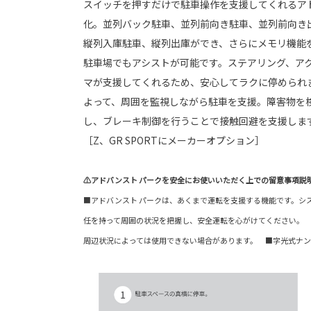
スイッチを押すだけで駐車操作を支援してくれるア
化。並列バック駐⾞、並列前向き駐⾞、並列前向き
縦列⼊庫駐⾞、縦列出庫ができ、さらにメモリ機能
駐車場でもアシストが可能です。ステアリング、ア
マが支援してくれるため、安心してラクに停められ
よって、周囲を監視しながら駐車を支援。障害物を
し、ブレーキ制御を行うことで接触回避を支援しま
［Z、GR SPORTにメーカーオプション］
⚠アドバンスト パークを安全にお使いいただく上での留意事項説
■アドバンスト パークは、あくまで運転を支援する機能です。シ
任を持って周囲の状況を把握し、安全運転を心がけてください。 
周辺状況によっては使用できない場合があります。 ■字光式ナン