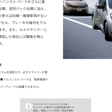
ドバンスト パークがさらに進
出庫、並列バック出庫に加え、
を使えば白線・隣接車両がない
クセル、ブレーキの操作をクル
ます。また、カメラやソナーに
検知した場合には警報を鳴ら
す。
明
ステムを過信せず、必ずドライバーが責
■アドバンスト パークは、駐車環境や
バープレートは装着できません。