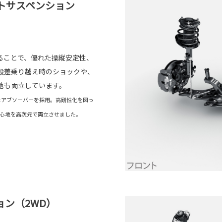
トサスペンション
ることで、優れた操縦安定性、
段差乗り越え時のショックや、
地も両立しています。
たアブソーバーを採用。高剛性化を図っ
心地を高次元で両立させました。
ン（2WD）