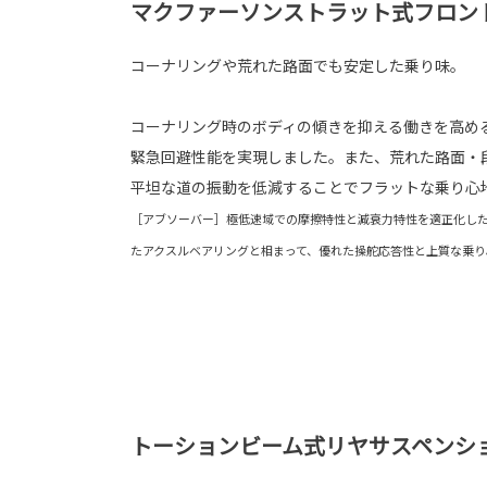
マクファーソンストラット式フロン
コーナリングや荒れた路面でも安定した乗り味。
コーナリング時のボディの傾きを抑える働きを高め
緊急回避性能を実現しました。また、荒れた路面・
平坦な道の振動を低減することでフラットな乗り心
［アブソーバー］極低速域での摩擦特性と減衰力特性を適正化し
たアクスルベアリングと相まって、優れた操舵応答性と上質な乗り
トーションビーム式リヤサスペンショ