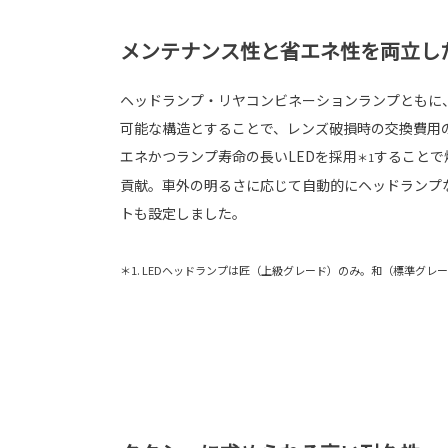
メンテナンス性と省エネ性を両立し
ヘッドランプ・リヤコンビネーションランプともに
可能な構造とすることで、レンズ破損時の交換費用
エネかつランプ寿命の長いLEDを採用
することで
＊1
貢献。車外の明るさに応じて自動的にヘッドランプ
トも設定しました。
＊1. LEDヘッドランプは匠（上級グレード）のみ。和（標準グ