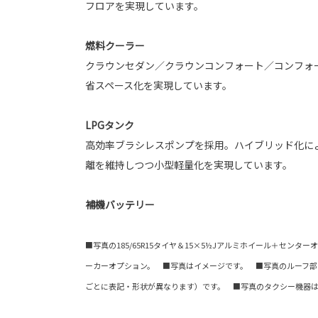
フロアを実現しています。
燃料クーラー
クラウンセダン／クラウンコンフォート／コンフォー
省スペース化を実現しています。
LPGタンク
高効率ブラシレスポンプを採用。ハイブリッド化に
離を維持しつつ小型軽量化を実現しています。
補機バッテリー
■写真の185/65R15タイヤ＆15×5½Jアルミホイール＋セン
ーカーオプション。 ■写真はイメージです。 ■写真のルーフ
ごとに表記・形状が異なります）です。 ■写真のタクシー機器