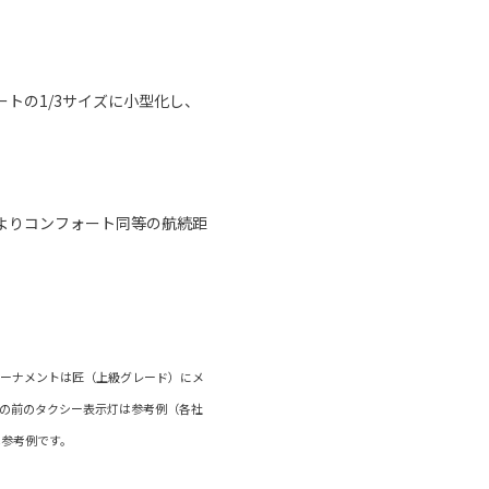
トの1/3サイズに小型化し、
よりコンフォート同等の航続距
ターオーナメントは匠（上級グレード）にメ
部の前のタクシー表示灯は参考例（各社
は参考例です。